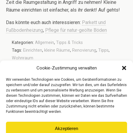
Zeit die Raumgestaltung in Angriff zu nehmen! Kleine
Räume einrichten ist einfacher, als ihr denkt! Auf gehts!
Das könnte euch auch interessieren:
Parkett und
Fußbodenheizung
,
Pflege für natur-geölte Böden
Kategorien:
Allgemein
,
Tipps & Tricks
Tags:
Einrichten
,
kleine Räume
,
Renovierung
,
Tipps
,
Wohnraum
Cookie-Zustimmung verwalten
Wir verwenden Technologien wie Cookies, um Geräteinformationen zu
Vorheriger Beitrag
Nächster Beitrag
speichern und/oder darauf zuzugreifen. Wir tun dies, um das Surferlebnis
Dielen & Parkett Sortierung
Neu: Der Parkett Riese Shop
zu verbessern und um personalisierte Werbung anzuzeigen. Wenn Sie
Ist Online!
diesen Technologien zustimmen, können wir Daten wie das Surfverhalten
oder eindeutige IDs auf dieser Website verarbeiten. Wenn Sie Ihre
Zustimmung nicht erteilen oder zurückziehen, können bestimmte
Funktionen beeinträchtigt werden.
Zum Seitenanfang
Akzeptieren