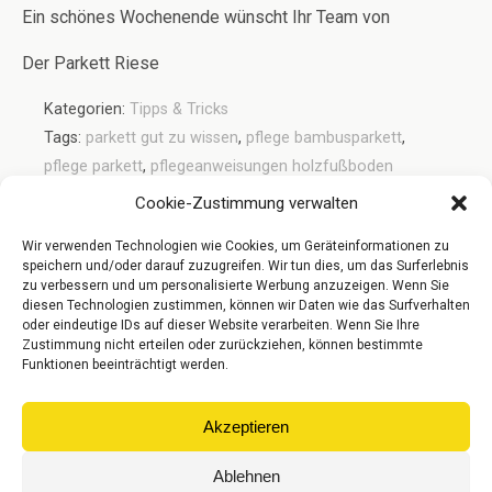
Ein schönes Wochenende wünscht Ihr Team von
Der Parkett Riese
Kategorien:
Tipps & Tricks
Tags:
parkett gut zu wissen
,
pflege bambusparkett
,
pflege parkett
,
pflegeanweisungen holzfußboden
Cookie-Zustimmung verwalten
Wir verwenden Technologien wie Cookies, um Geräteinformationen zu
Vorheriger Beitrag
Nächster Beitrag
speichern und/oder darauf zuzugreifen. Wir tun dies, um das Surferlebnis
Sommer-Rabattwoche -
Holz Auf Terassen - Pflege
zu verbessern und um personalisierte Werbung anzuzeigen. Wenn Sie
Nur Noch 2 Tage
diesen Technologien zustimmen, können wir Daten wie das Surfverhalten
oder eindeutige IDs auf dieser Website verarbeiten. Wenn Sie Ihre
Zustimmung nicht erteilen oder zurückziehen, können bestimmte
Funktionen beeinträchtigt werden.
Zum Seitenanfang
Akzeptieren
Mobil
Desktop
Ablehnen