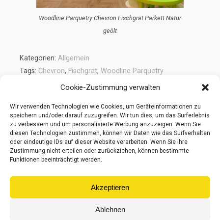
Woodline Parquetry Chevron Fischgrät Parkett Natur
geölt
Kategorien:
Allgemein
Tags:
Chevron
,
Fischgrät
,
Woodline Parquetry
Cookie-Zustimmung verwalten
Wir verwenden Technologien wie Cookies, um Geräteinformationen zu
Vorheriger Beitrag
Nächster Beitrag
speichern und/oder darauf zuzugreifen. Wir tun dies, um das Surferlebnis
Koelnparkett Echtholz
Neue Böden In Unserer
zu verbessern und um personalisierte Werbung anzuzeigen. Wenn Sie
Landhausdielen
Parkett-Ausstellung
diesen Technologien zustimmen, können wir Daten wie das Surfverhalten
oder eindeutige IDs auf dieser Website verarbeiten. Wenn Sie Ihre
Zustimmung nicht erteilen oder zurückziehen, können bestimmte
Funktionen beeinträchtigt werden.
Zum Seitenanfang
Akzeptieren
Mobil
Desktop
Ablehnen
© Gebr. Riese Parkett GmbH