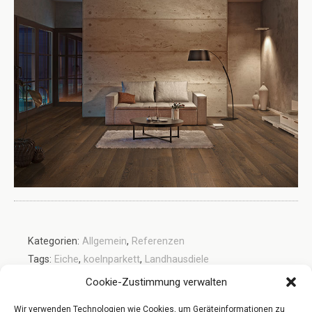
Kategorien:
Allgemein
,
Referenzen
Tags:
Eiche
,
koelnparkett
,
Landhausdiele
Cookie-Zustimmung verwalten
Wir verwenden Technologien wie Cookies, um Geräteinformationen zu