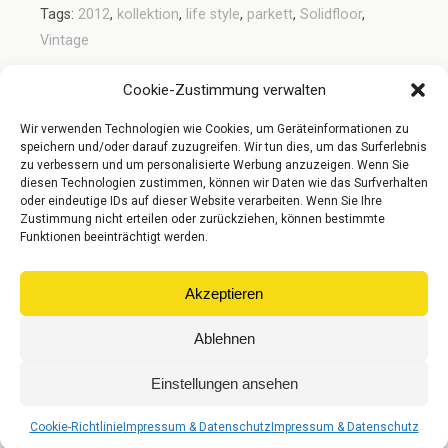
Tags:
2012
,
kollektion
,
life style
,
parkett
,
Solidfloor
,
Vintage
Cookie-Zustimmung verwalten
Vorheriger Beitrag
Nächster Beitrag
Wir verwenden Technologien wie Cookies, um Geräteinformationen zu
Wie Pflegt Und Reinigt Man
Messepreise - Parkett Und
speichern und/oder darauf zuzugreifen. Wir tun dies, um das Surferlebnis
Parkett- Oder Holzböden
Landhausdielen Im Angebot
zu verbessern und um personalisierte Werbung anzuzeigen. Wenn Sie
Fachgerecht?
diesen Technologien zustimmen, können wir Daten wie das Surfverhalten
oder eindeutige IDs auf dieser Website verarbeiten. Wenn Sie Ihre
Zustimmung nicht erteilen oder zurückziehen, können bestimmte
Funktionen beeinträchtigt werden.
Zum Seitenanfang
Akzeptieren
Mobil
Desktop
Ablehnen
© Gebr. Riese Parkett GmbH
Einstellungen ansehen
Cookie-Richtlinie
Impressum & Datenschutz
Impressum & Datenschutz