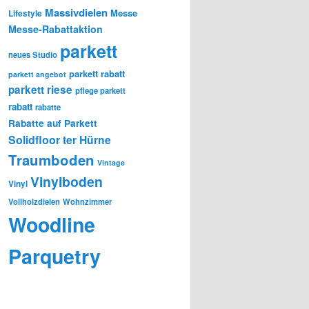
Massivdielen
Messe
Lifestyle
Messe-Rabattaktion
parkett
neues Studio
parkett rabatt
parkett angebot
parkett riese
pflege parkett
rabatt
rabatte
Rabatte auf Parkett
Solidfloor
ter Hürne
Traumboden
Vintage
Vinylboden
Vinyl
Vollholzdielen
Wohnzimmer
Woodline
Parquetry