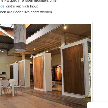
ine Parquetry“ wissen möchten, unter:
.de
gibt´s reichlich Input
nnen alle Böden live erlebt werden…