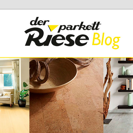
 Parkett Riese
iese Blog