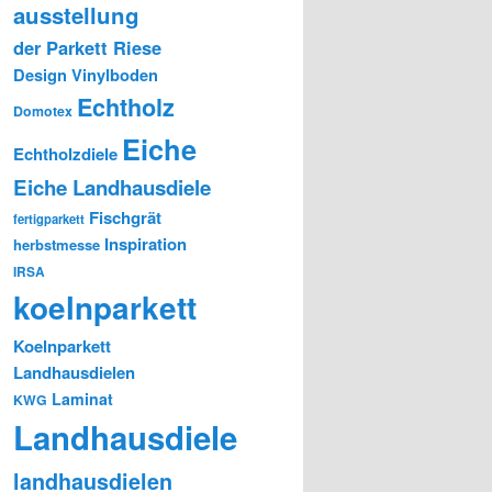
ausstellung
der Parkett Riese
Design Vinylboden
Echtholz
Domotex
Eiche
Echtholzdiele
Eiche Landhausdiele
Fischgrät
fertigparkett
Inspiration
herbstmesse
IRSA
koelnparkett
Koelnparkett
Landhausdielen
Laminat
KWG
Landhausdiele
landhausdielen