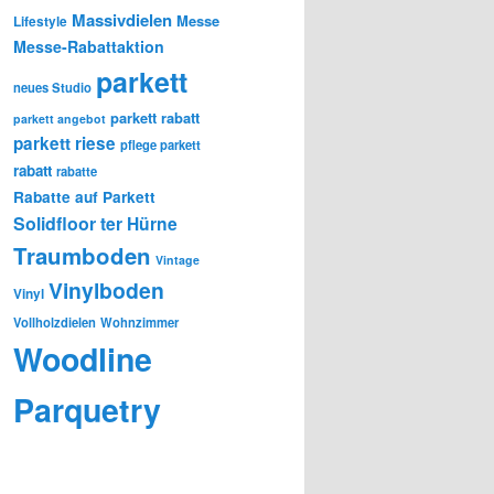
Massivdielen
Messe
Lifestyle
Messe-Rabattaktion
parkett
neues Studio
parkett rabatt
parkett angebot
parkett riese
pflege parkett
rabatt
rabatte
Rabatte auf Parkett
Solidfloor
ter Hürne
Traumboden
Vintage
Vinylboden
Vinyl
Vollholzdielen
Wohnzimmer
Woodline
Parquetry