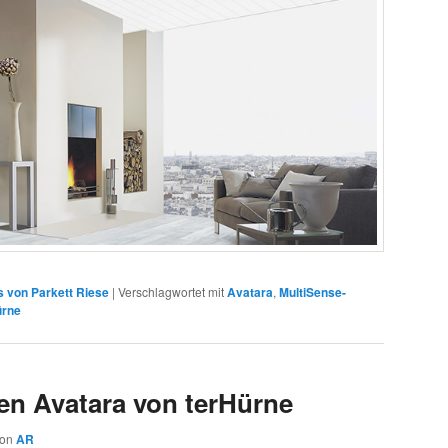
 von Parkett Riese
|
Verschlagwortet mit
Avatara
,
MultiSense-
ürne
n Avatara von terHürne
von
AR