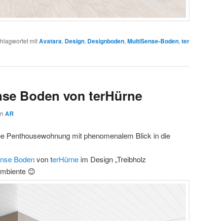
hlagwortet mit
Avatara
,
Design
,
Designboden
,
MultiSense-Boden
,
ter
nse Boden von terHürne
on
AR
che ‪Penthousewohnung‬ mit phenomenalem Blick in die
ense Boden
von ‪t
erHürne
‬ im Design „Treibholz
Ambiente‬ 😊