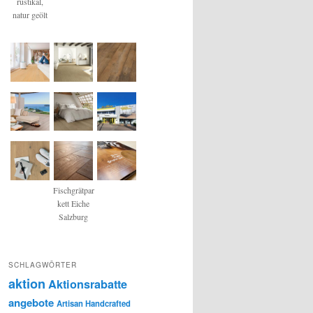
rustikal,
natur geölt
Fischgrätpar
kett Eiche
Salzburg
SCHLAGWÖRTER
aktion
Aktionsrabatte
angebote
Artisan Handcrafted