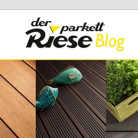
 Parkett Riese
iese Blog