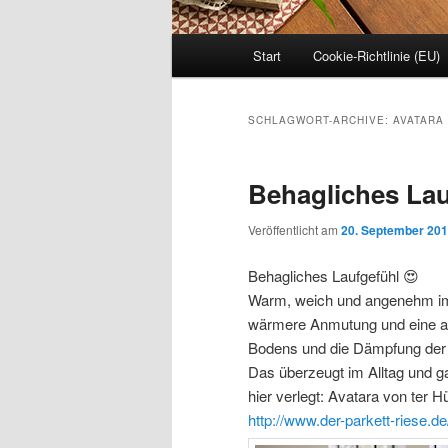
Hauptmenü
Start
Cookie-Richtlinie (EU)
SCHLAGWORT-ARCHIVE:
AVATARA
Behagliches Lau
Veröffentlicht am
20. September 20
Behagliches Laufgefühl
😍
Warm, weich und angenehm im 
wärmere Anmutung und eine an
Bodens und die Dämpfung der L
Das überzeugt im Alltag und ga
hier verlegt: Avatara von ter H
http://www.der-parkett-riese.de