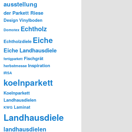
ausstellung
der Parkett Riese
Design Vinylboden
Echtholz
Domotex
Eiche
Echtholzdiele
Eiche Landhausdiele
Fischgrät
fertigparkett
Inspiration
herbstmesse
IRSA
koelnparkett
Koelnparkett
Landhausdielen
Laminat
KWG
Landhausdiele
landhausdielen