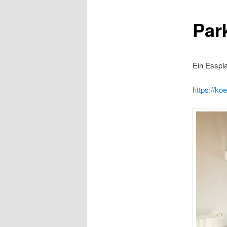
Par
Ein Esspl
https://koe