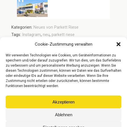
Kategorien:
Neues von Parkett Riese
Tags:
Instagram
,
neu
,
parkett riese
Cookie-Zustimmung verwalten
Wir verwenden Technologien wie Cookies, um Geräteinformationen zu
Vorheriger Beitrag
Nächster Beitrag
speichern und/oder darauf zuzugreifen. Wir tun dies, um das Surferlebnis
Neue Website!
Urlaubsfeeling Mit
zu verbessern und um personalisierte Werbung anzuzeigen. Wenn Sie
Landhausdiele
diesen Technologien zustimmen, können wir Daten wie das Surfverhalten
oder eindeutige IDs auf dieser Website verarbeiten. Wenn Sie Ihre
Zustimmung nicht erteilen oder zurückziehen, können bestimmte
Funktionen beeinträchtigt werden.
Zum Seitenanfang
Akzeptieren
Mobil
Desktop
Ablehnen
© Gebr. Riese Parkett GmbH