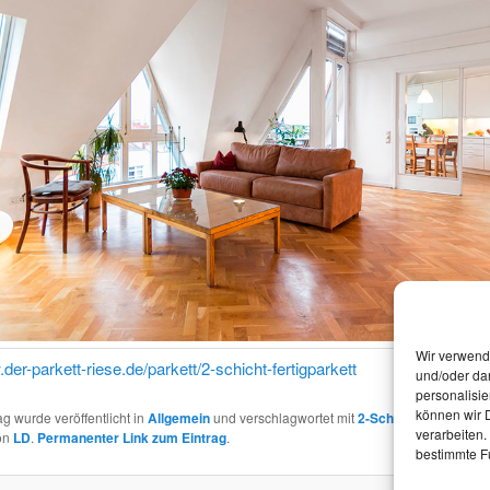
Wir verwend
.der-parkett-riese.de/parkett/2-schicht-fertigparkett
und/oder dar
personalisi
können wir D
ag wurde veröffentlicht in
Allgemein
und verschlagwortet mit
2-Schicht
,
2-Schicht-
verarbeiten.
on
LD
.
Permanenter Link zum Eintrag
.
bestimmte F