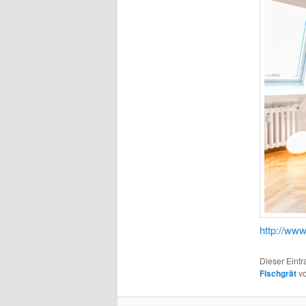
http://www
Dieser Eintr
Fischgrät
v