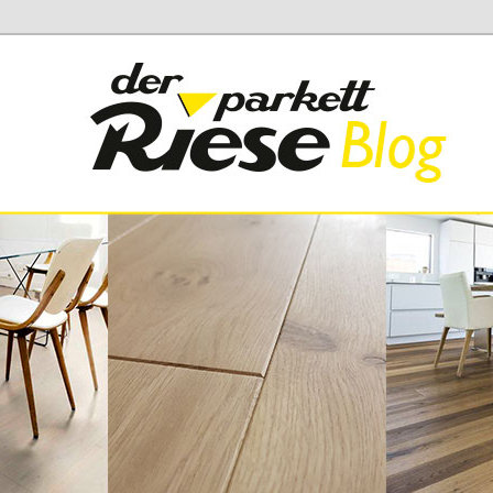
 Parkett Riese
iese Blog