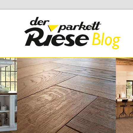
 Parkett Riese
iese Blog