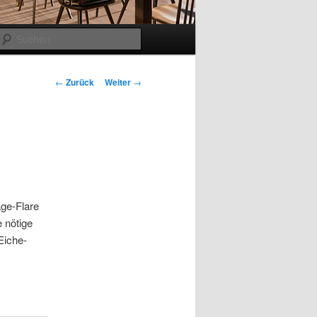
Suchen
Beitragsnavigation
←
Zurück
Weiter
→
ge-Flare
 nötige
Eiche-