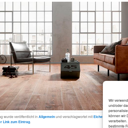
Wir verwend
und/oder dar
personalisi
können wir D
ag wurde veröffentlicht in
Allgemein
und verschlagwortet mit
Eiche
,
ter Hürne
,
Vin
verarbeiten.
 Link zum Eintrag
.
bestimmte F