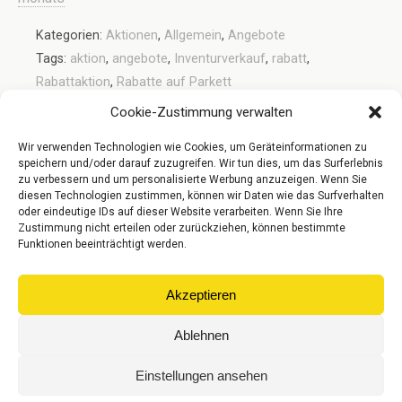
Kategorien:
Aktionen
,
Allgemein
,
Angebote
Tags:
aktion
,
angebote
,
Inventurverkauf
,
rabatt
,
Rabattaktion
,
Rabatte auf Parkett
Cookie-Zustimmung verwalten
Wir verwenden Technologien wie Cookies, um Geräteinformationen zu
Vorheriger Beitrag
Nächster Beitrag
speichern und/oder darauf zuzugreifen. Wir tun dies, um das Surferlebnis
Landhausdiele Eiche Ozark
Aktionsfläche Mit
zu verbessern und um personalisierte Werbung anzuzeigen. Wenn Sie
Weihnachtsbaum
diesen Technologien zustimmen, können wir Daten wie das Surfverhalten
oder eindeutige IDs auf dieser Website verarbeiten. Wenn Sie Ihre
Zustimmung nicht erteilen oder zurückziehen, können bestimmte
Funktionen beeinträchtigt werden.
Zum Seitenanfang
Akzeptieren
Mobil
Desktop
Ablehnen
© Gebr. Riese Parkett GmbH
Einstellungen ansehen