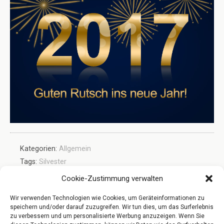
Kategorien:
Allgemein
Tags:
Silvester
Cookie-Zustimmung verwalten
Wir verwenden Technologien wie Cookies, um Geräteinformationen zu
Vorheriger Beitrag
Nächster Beitrag
speichern und/oder darauf zuzugreifen. Wir tun dies, um das Surferlebnis
Landhausdiele XL Eiche
Neue Parkettböden 2017
zu verbessern und um personalisierte Werbung anzuzeigen. Wenn Sie
Natur