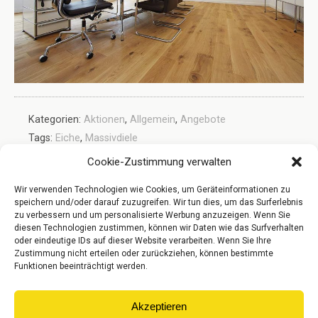
Kategorien:
Aktionen
,
Allgemein
,
Angebote
Tags:
Eiche
,
Massivdiele
Cookie-Zustimmung verwalten
Wir verwenden Technologien wie Cookies, um Geräteinformationen zu
Vorheriger Beitrag
Nächster Beitrag
speichern und/oder darauf zuzugreifen. Wir tun dies, um das Surferlebnis
Castle Landhausdiele Von
Koelnparkett-Prospekt 2016
zu verbessern und um personalisierte Werbung anzuzeigen. Wenn Sie
Woodline Parquetry
diesen Technologien zustimmen, können wir Daten wie das Surfverhalten
oder eindeutige IDs auf dieser Website verarbeiten. Wenn Sie Ihre
Zustimmung nicht erteilen oder zurückziehen, können bestimmte
Funktionen beeinträchtigt werden.
Zum Seitenanfang
Akzeptieren