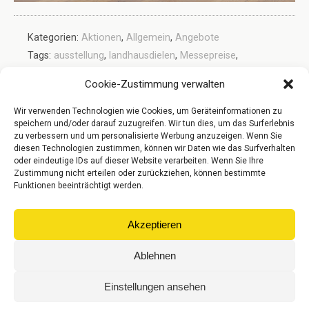
Kategorien:
Aktionen
,
Allgemein
,
Angebote
Tags:
ausstellung
,
landhausdielen
,
Messepreise
,
Woodline Parquetry
Cookie-Zustimmung verwalten
Wir verwenden Technologien wie Cookies, um Geräteinformationen zu
speichern und/oder darauf zuzugreifen. Wir tun dies, um das Surferlebnis
Vorheriger Beitrag
Nächster Beitrag
zu verbessern und um personalisierte Werbung anzuzeigen. Wenn Sie
Messe-Rabatte
Ter Hürne Laminat
diesen Technologien zustimmen, können wir Daten wie das Surfverhalten
oder eindeutige IDs auf dieser Website verarbeiten. Wenn Sie Ihre
Zustimmung nicht erteilen oder zurückziehen, können bestimmte
Funktionen beeinträchtigt werden.
Zum Seitenanfang
Akzeptieren
Mobil
Desktop
Ablehnen
© Gebr. Riese Parkett GmbH
Einstellungen ansehen