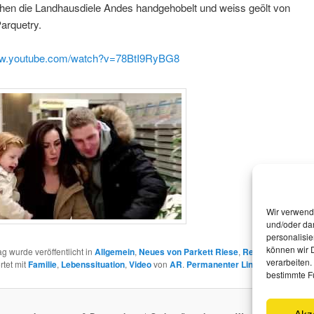
hen die ‪‎Landhausdiele‬ Andes handgehobelt und weiss geölt von
arquetry‬.
ww.youtube.com/watch?v=78BtI9RyBG8
Wir verwend
und/oder dar
personalisi
können wir D
ag wurde veröffentlicht in
Allgemein
,
Neues von Parkett Riese
,
Referenzen
und
verarbeiten.
rtet mit
Familie
,
Lebenssituation
,
Video
von
AR
.
Permanenter Link zum Eintrag
.
bestimmte F