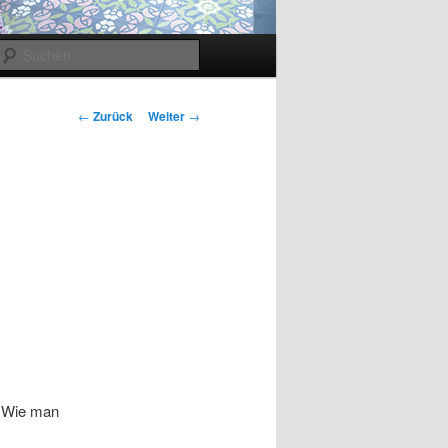
Suchen
Beitragsnavigation
←
Zurück
Weiter
→
‬. Wie man