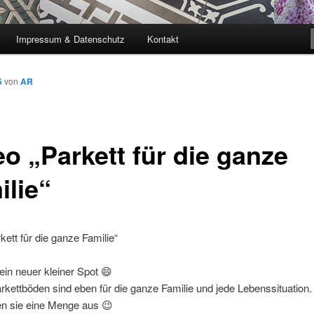
Impressum & Datenschutz
Kontakt
5
von
AR
eo „Parkett für die ganze
ilie“
kett für die ganze Familie“
n neuer kleiner ‪‎Spot‬ 😄
kettböden sind eben für die ganze ‪Familie‬ und jede ‪Lebenssituation
ten sie eine Menge aus 😉