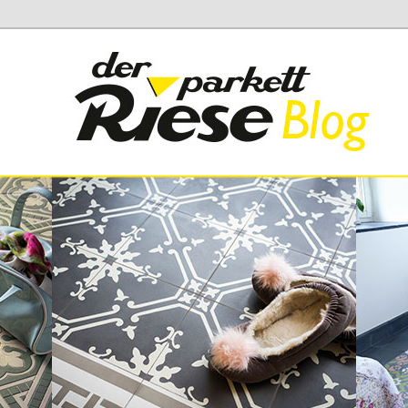
 Parkett Riese
iese Blog