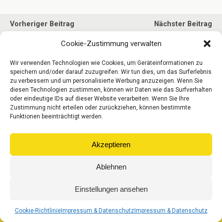
Vorheriger Beitrag
Nächster Beitrag
Koelnparkett Fineline
Koelnparkett Forum 3000
Cookie-Zustimmung verwalten
Wir verwenden Technologien wie Cookies, um Geräteinformationen zu
speichern und/oder darauf zuzugreifen. Wir tun dies, um das Surferlebnis
Zum Seitenanfang
zu verbessern und um personalisierte Werbung anzuzeigen. Wenn Sie
diesen Technologien zustimmen, können wir Daten wie das Surfverhalten
oder eindeutige IDs auf dieser Website verarbeiten. Wenn Sie Ihre
Mobil
Desktop
Zustimmung nicht erteilen oder zurückziehen, können bestimmte
Funktionen beeinträchtigt werden.
© Gebr. Riese Parkett GmbH
Akzeptieren
Ablehnen
Einstellungen ansehen
Cookie-Richtlinie
Impressum & Datenschutz
Impressum & Datenschutz