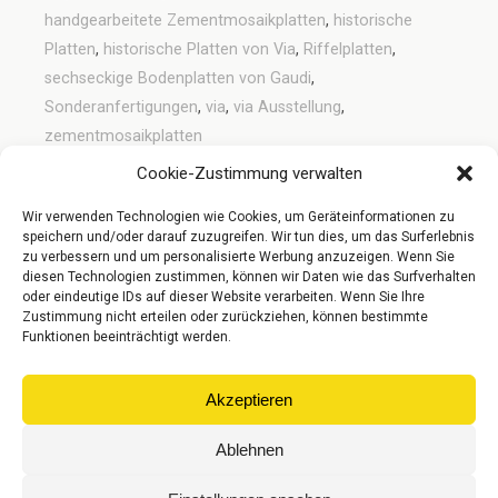
handgearbeitete Zementmosaikplatten
,
historische
Platten
,
historische Platten von Via
,
Riffelplatten
,
sechseckige Bodenplatten von Gaudi
,
Sonderanfertigungen
,
via
,
via Ausstellung
,
zementmosaikplatten
Cookie-Zustimmung verwalten
Wir verwenden Technologien wie Cookies, um Geräteinformationen zu
Vorheriger Beitrag
Nächster Beitrag
speichern und/oder darauf zuzugreifen. Wir tun dies, um das Surferlebnis
Der Neue Vinylboden Von
Tafelparkett Von Teka
zu verbessern und um personalisierte Werbung anzuzeigen. Wenn Sie
Tarkett
Woodesign
diesen Technologien zustimmen, können wir Daten wie das Surfverhalten
oder eindeutige IDs auf dieser Website verarbeiten. Wenn Sie Ihre
Zustimmung nicht erteilen oder zurückziehen, können bestimmte
Funktionen beeinträchtigt werden.
Zum Seitenanfang
Akzeptieren
Mobil
Desktop
Ablehnen
© Gebr. Riese Parkett GmbH