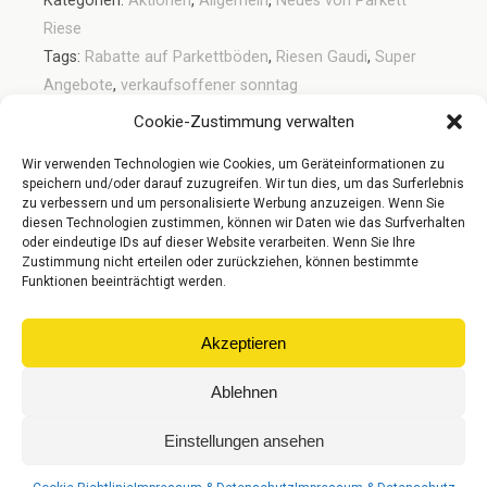
Kategorien:
Aktionen
,
Allgemein
,
Neues von Parkett
Riese
Tags:
Rabatte auf Parkettböden
,
Riesen Gaudi
,
Super
Angebote
,
verkaufsoffener sonntag
Cookie-Zustimmung verwalten
Wir verwenden Technologien wie Cookies, um Geräteinformationen zu
Vorheriger Beitrag
Nächster Beitrag
speichern und/oder darauf zuzugreifen. Wir tun dies, um das Surferlebnis
Umbau Zum Neuen Studio
Unsere Vollholzdielen Zum
zu verbessern und um personalisierte Werbung anzuzeigen. Wenn Sie
Startet!
Riesen Gaudi Preis
diesen Technologien zustimmen, können wir Daten wie das Surfverhalten
oder eindeutige IDs auf dieser Website verarbeiten. Wenn Sie Ihre
Zustimmung nicht erteilen oder zurückziehen, können bestimmte
Funktionen beeinträchtigt werden.
Zum Seitenanfang
Akzeptieren
Mobil
Desktop
Ablehnen
© Gebr. Riese Parkett GmbH
Einstellungen ansehen