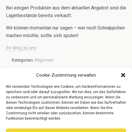
Bei einigen Produkten aus dem aktuellen Angebot sind die
Lagerbestände bereits verkauft.
Wir können momentan nur sagen – wer noch Schnäppchen
machen möchte, sollte sich sputen!
Ihr Weg zu uns
Kategorien:
Allgemein
Cookie-Zustimmung verwalten
Vorheriger Beitrag
Nächster Beitrag
Wir verwenden Technologien wie Cookies, um Geräteinformationen zu
Frühjahrsputz-Aktion -
Parkett Und
speichern und/oder darauf zuzugreifen. Wir tun dies, um das Surferlebnis
Preise Wie Anno Dazumal -
Fußbodenheizung
zu verbessern und um personalisierte Werbung anzuzeigen. Wenn Sie
Bezahlen Wie Anno Dazumal
diesen Technologien zustimmen, können wir Daten wie das Surfverhalten
oder eindeutige IDs auf dieser Website verarbeiten. Wenn Sie Ihre
Zustimmung nicht erteilen oder zurückziehen, können bestimmte
Funktionen beeinträchtigt werden.
Zum Seitenanfang