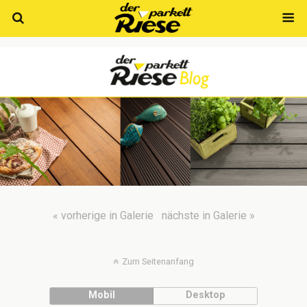
« vorherige in Galerie
nächste in Galerie »
Zum Seitenanfang
Mobil
Desktop