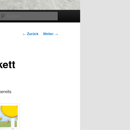
Suchen
Beitragsnavigation
←
Zurück
Weiter
→
kett
ereits