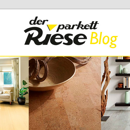
 Parkett Riese
iese Blog