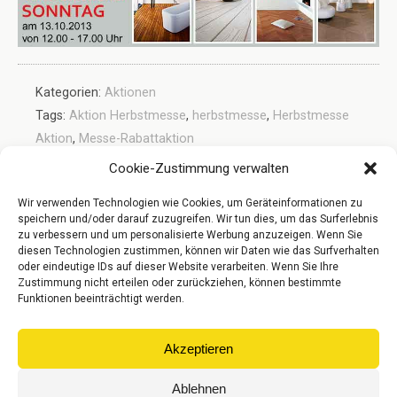
Kategorien:
Aktionen
Tags:
Aktion Herbstmesse
,
herbstmesse
,
Herbstmesse
Aktion
,
Messe-Rabattaktion
Cookie-Zustimmung verwalten
Wir verwenden Technologien wie Cookies, um Geräteinformationen zu
Vorheriger Beitrag
Nächster Beitrag
speichern und/oder darauf zuzugreifen. Wir tun dies, um das Surferlebnis
IRSA Pflege- Und
Herbstmesse 2013 Bei Parkett
zu verbessern und um personalisierte Werbung anzuzeigen. Wenn Sie
Reinigungsmittel
Riese – Noch 3 Tage!
diesen Technologien zustimmen, können wir Daten wie das Surfverhalten
oder eindeutige IDs auf dieser Website verarbeiten. Wenn Sie Ihre
Zustimmung nicht erteilen oder zurückziehen, können bestimmte
Funktionen beeinträchtigt werden.
Zum Seitenanfang
Akzeptieren
Mobil
Desktop
Ablehnen