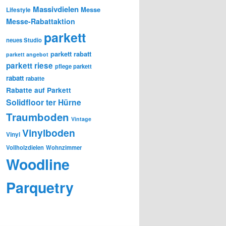
Massivdielen
Messe
Lifestyle
Messe-Rabattaktion
parkett
neues Studio
parkett rabatt
parkett angebot
parkett riese
pflege parkett
rabatt
rabatte
Rabatte auf Parkett
Solidfloor
ter Hürne
Traumboden
Vintage
Vinylboden
Vinyl
Vollholzdielen
Wohnzimmer
Woodline
Parquetry