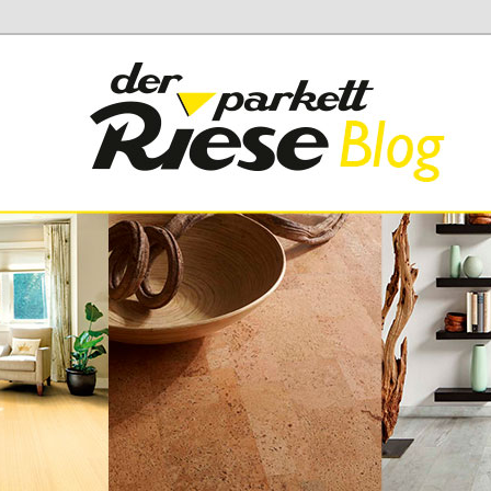
 Parkett Riese
iese Blog