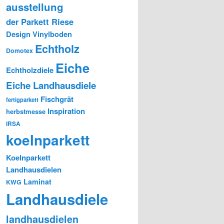
ausstellung
der Parkett Riese
Design Vinylboden
Echtholz
Domotex
Eiche
Echtholzdiele
Eiche Landhausdiele
Fischgrät
fertigparkett
Inspiration
herbstmesse
IRSA
koelnparkett
Koelnparkett
Landhausdielen
Laminat
KWG
Landhausdiele
landhausdielen